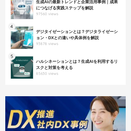
生成AIの最新トレンドと企業活用事例｜成果
につなげる実践ステップを解説
97560 views
4
デジタイゼーションとは？デジタライゼーシ
ョン・DXとの違いや具体例を解説
93878 views
5
ハルシネーションとは？生成AIを利用するリ
スクと対策を考える
85630 views