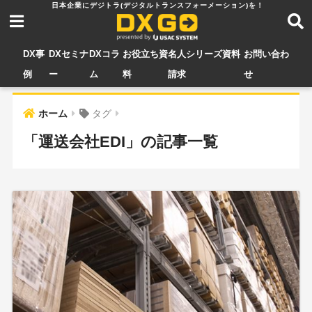
DX事
DXセミナ
DXコラ
お役立ち資
名人シリーズ資料
お問い合わ
例
ー
ム
料
請求
せ
ホーム
タグ
「運送会社EDI」の記事一覧