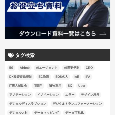
タグ検索
5G
Airbnb
AIエージェント
AI需要予測
CRO
DX投資促進税制
EC物流
EOS名人
IoE
IPA
IT導入補助金
IT部門
RPA運用
SX
Uber
アノテーション
イノベーション
エラー
デザイン思考
デジタルディスラプション
デジタルトランスフォーメーション
デジタル人材
データマッピング
データ可視化