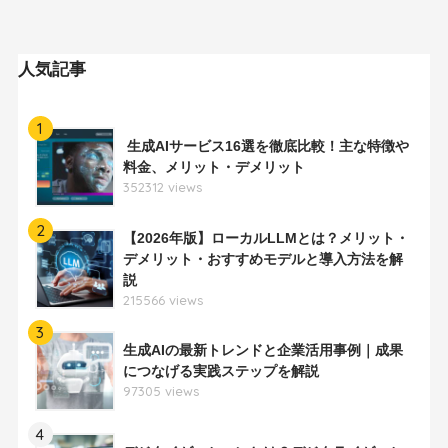
人気記事
1
生成AIサービス16選を徹底比較！主な特徴や
料金、メリット・デメリット
352312 views
2
【2026年版】ローカルLLMとは？メリット・
デメリット・おすすめモデルと導入方法を解
説
215566 views
3
生成AIの最新トレンドと企業活用事例｜成果
につなげる実践ステップを解説
97305 views
4