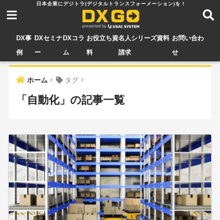
DX事
DXセミナ
DXコラ
お役立ち資
名人シリーズ資料
お問い合わ
例
ー
ム
料
請求
せ
ホーム
タグ
「自動化」の記事一覧