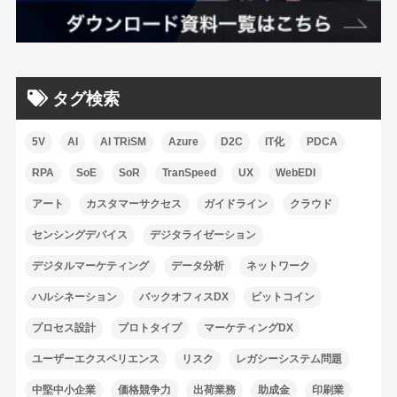
タグ検索
5V
AI
AI TRiSM
Azure
D2C
IT化
PDCA
RPA
SoE
SoR
TranSpeed
UX
WebEDI
アート
カスタマーサクセス
ガイドライン
クラウド
センシングデバイス
デジタライゼーション
デジタルマーケティング
データ分析
ネットワーク
ハルシネーション
バックオフィスDX
ビットコイン
プロセス設計
プロトタイプ
マーケティングDX
ユーザーエクスペリエンス
リスク
レガシーシステム問題
中堅中小企業
価格競争力
出荷業務
助成金
印刷業