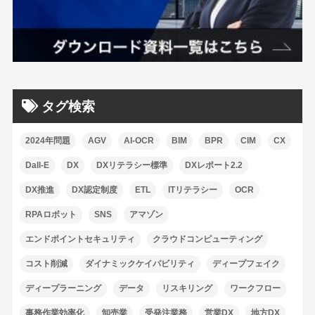
タグ検索
2024年問題
AGV
AI-OCR
BIM
BPR
CIM
CX
Dall-E
DX
DXリテラシー標準
DXレポート2.2
DX推進
DX認定制度
ETL
ITリテラシー
OCR
RPAロボット
SNS
アマゾン
エンドポイントセキュリティ
クラウドコンピューティング
コスト削減
ダイナミックケイパビリティ
ディープフェイク
ディープラーニング
データ
リスキリング
ワークフロー
事務作業効率化
卸売業
受発注業務
営業DX
地方DX