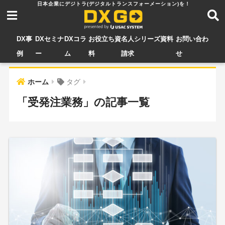
DX事
DXセミナ
DXコラ
お役立ち資
名人シリーズ資料
お問い合わ
例
ー
ム
料
請求
せ
ホーム
タグ
「受発注業務」の記事一覧