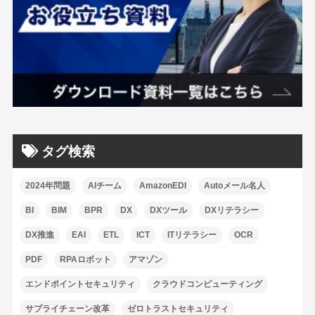
タグ検索
2024年問題
AIチーム
AmazonEDI
Autoメール名人
BI
BIM
BPR
DX
DXツール
DXリテラシー
DX推進
EAI
ETL
ICT
ITリテラシー
OCR
PDF
RPAロボット
アマゾン
エンドポイントセキュリティ
クラウドコンピューティング
サプライチェーン改革
ゼロトラストセキュリティ