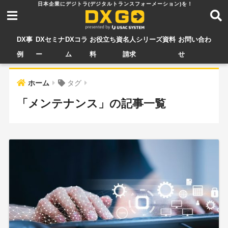
DX事
DXセミナ
DXコラ
お役立ち資
名人シリーズ資料
お問い合わ
例
ー
ム
料
請求
せ
ホーム
タグ
「メンテナンス」の記事一覧