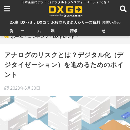
DX事
DXセミナ
DXコラ
お役立ち資
名人シリーズ資料
お問い合わ
例
ー
ム
料
請求
せ
ホーム
コンテンツ
DXトレンド
アナログのリスクとは？デジタル化（デ
ジタイゼーション）を進めるためのポイ
ント
2023年6月30日