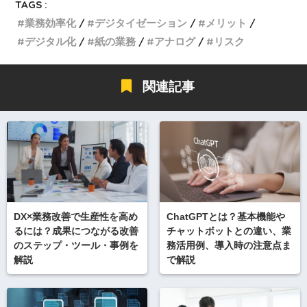
TAGS :
業務効率化
デジタイゼーション
メリット
デジタル化
紙の業務
アナログ
リスク
関連記事
DX×業務改善で生産性を高め
ChatGPTとは？基本機能や
るには？成果につながる改善
チャットボットとの違い、業
のステップ・ツール・事例を
務活用例、導入時の注意点ま
解説
で解説