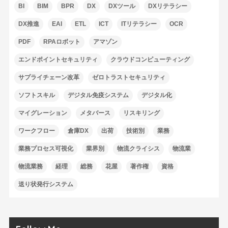
BI
BIM
BPR
DX
DXツール
DXリテラシー
DX推進
EAI
ETL
ICT
ITリテラシー
OCR
PDF
RPAロボット
アマゾン
エンドポイントセキュリティ
クラウドコンピューティング
サプライチェーン改革
ゼロトラストセキュリティ
ソフトスキル
デジタル免疫システム
デジタル化
マイグレーション
メタバース
リスキリング
ワークフロー
倉庫DX
出荷
技術別
業務
業務プロセス可視化
業界別
物流クライシス
物流業
物流業務
経理
総務
花屋
著作権
資格
送り状発行システム