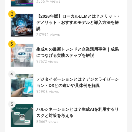
353574 views
2
【2026年版】ローカルLLMとは？メリット・
デメリット・おすすめモデルと導入方法を解
説
217992 views
3
生成AIの最新トレンドと企業活用事例｜成果
につなげる実践ステップを解説
97672 views
4
デジタイゼーションとは？デジタライゼーシ
ョン・DXとの違いや具体例を解説
93908 views
5
ハルシネーションとは？生成AIを利用するリ
スクと対策を考える
85667 views