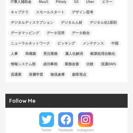
IT導入補助金
MaaS
Pittaly
SX
Uber
エラー
キャプテラ
スモールスタート
デザイン思考
デジタルディスラプション
デジタル人材
デジタル化3原則
データマッピング
データ活用
データ統合
ニューラルネットワーク
ピッキング
メンテナンス
中国
人事
再構築
受注業務
属人化解消
帳票処理自動化
情報システム部
成功事例
業務改善
比較
流通BMS
流通業
深層学習
物流倉庫
顧客視点
Follow Me
Twitter
Facebook
Instagram