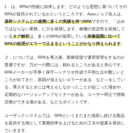
1．は、RPAの性能に由来します。どのような思想に基づいてその
RPAが提供されているかというところです。Autoジョブ名人は、
基幹システムとの連携に多くの実績を持つRPA
ですので、「止め
てはならない業務」に力を発揮します。稼働の安定性を担保して
いる
タグ解析
は、多くのRPAが採用している
画像認識に比べて
RPAの処理がエラーで止まるということがかなり抑えられます
。
２．については、RPAを導入後、業務現場で運用管理をするのが
普通ですが、万が一の際には、頼れるところがあると安心です。
RPAメーカーが手厚く保守―シナリオ作成で不明な点や難しいと
ころが出てきた、原因が追えないエラーがある、など―をしてい
る、導入するときには考えもしなかったことが起こった場合や、
定期的なバージョンアップセミナーがある、ユーザー同士で情報
交換ができる場がある、などもポイントです。
ユーザックシステムでは、RPAというまだまだ成長し続ける製品
を提供する側として業務効率を上げるための工夫や提案を発信し
ていきます。