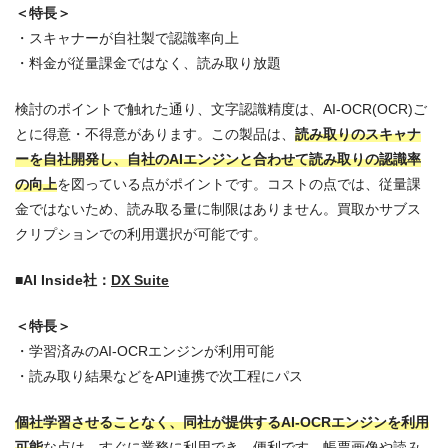
＜特長＞
・スキャナーが自社製で認識率向上
・料金が従量課金ではなく、読み取り放題
検討のポイントで触れた通り、文字認識精度は、AI-OCR(OCR)ご
とに得意・不得意があります。この製品は、
読み取りのスキャナ
ーを自社開発し、自社のAIエンジンと合わせて読み取りの認識率
の向上
を図っている点がポイントです。コストの点では、従量課
金ではないため、読み取る量に制限はありません。買取かサブス
クリプションでの利用選択が可能です。
■AI Inside社：
DX Suite
＜特長＞
・学習済みのAI-OCRエンジンが利用可能
・読み取り結果などをAPI連携で次工程にパス
個社学習させることなく、同社が提供するAI-OCRエンジンを利用
可能
な点は、すぐに業務に利用でき、便利です。帳票画像や読み