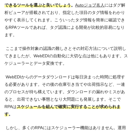
できるツールを選ぶと良いでしょう
。
Autoジョブ名人
にはダグ解
析ビューアが搭載されており、指定した項目のタグ情報をわかり
やすく表示してくれます。こういったタグ情報を簡単に確認でき
るRPAツールであれば、タグ認識による開発が比較的容易になり
ます。
ここまで操作対象の認識の難しさとその対応方法について説明し
てきましたが、WebEDIの自動化に大切な点は他にもあります。ス
ケジューラーとデータ変換です。
WebEDIからのデータダウンロードは毎日決まった時間に処理す
る必要があります。その後の在庫引き当てや出荷指示など、一連
のプロセスが待ち構えています。ダウンロードの漏れやミスがあ
ると、出荷できない事態となり大問題にも発展します。そこで
RPAは
スケジュールを組んで確実に実行することが求められま
す
。
しかし、多くのRPAにはスケジューラー機能はありません。運用