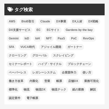
タグ検索
AWS
BtoB取引
Claude
DX事業
DX人材
DX戦略
DX支援サービス
EC
ECサイト
Gardens by the bay
Gemini
IoD
IoH
NFT
PaaS
PoC
RevOps
SFA
VUCA時代
アジャイル開発
ガートナー
クローリング
グローバル
スクレイピング
セミナーレポート
ハイプ・サイクル
ブロックチェーン
ペーパーレス
レガシーシステム
企業競争力
使い方
働き方改革
内製化
営業
帳票
店舗DX
業務可視化
標準化
物流
物流DX
物流テック
紙の業務
解説
認定要件
電子帳票