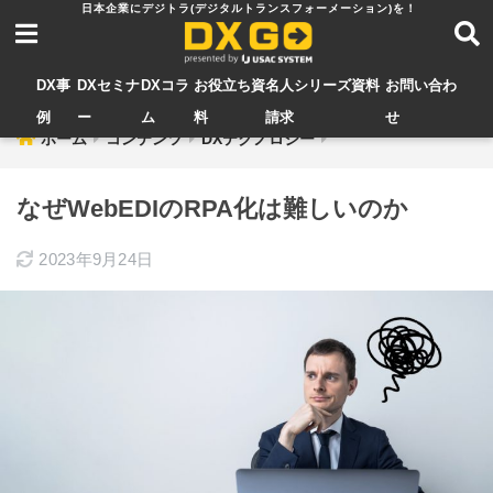
DX事
DXセミナ
DXコラ
お役立ち資
名人シリーズ資料
お問い合わ
例
ー
ム
料
請求
せ
ホーム
コンテンツ
DXテクノロジー
なぜWebEDIのRPA化は難しいのか
2023年9月24日