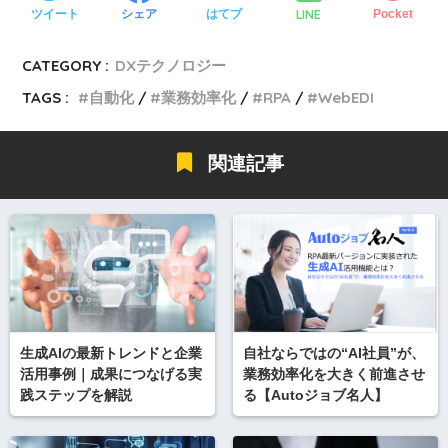
LINE
ツイート
シェア
はてブ
Pocket
CATEGORY :
DXテクノロジー
TAGS :
自動化
業務効率化
RPA
WebEDI
関連記事
生成AIの最新トレンドと企業
自社ならではの“AI社員”が、
活用事例｜成果につなげる実
業務効率化を大きく前進させ
践ステップを解説
る【Autoジョブ名人】