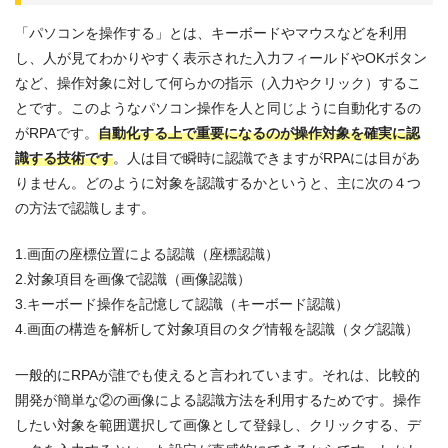
「パソコンを操作する」とは、キーボードやマウスなどを利用
し、人が見てわかりやすく表示された入力フィールドやOKボタン
など、操作対象に対して何らかの指示（入力やクリック）するこ
とです。このようなパソコン操作を人と同じように自動化するの
がRPAです。
自動化する上で重要になるのが操作対象を確実に認
識する技術です
。人は目で瞬時に認識できますがRPAには目があ
りません。どのように対象を認識するかというと、主に次の４つ
の方法で認識します。
1.画面の座標位置による認識（座標認識）
2.対象項目を画像で認識（画像認識）
3.キーボード操作を記憶して認識（キーボード認識）
4.画面の構造を解析して対象項目のタグ情報を認識（タグ認識）
一般的にRPAが誰でも使えると言われています。それは、比較的
開発が簡単な②の画像による認識方法を利用するためです。操作
したい対象を範囲選択して画像として登録し、クリックする、デ