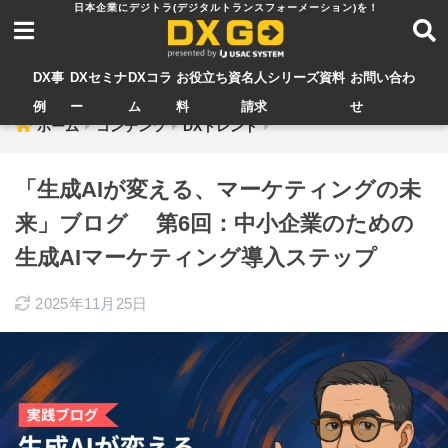
DX事
DXセミナ
DXコラ
お役立ち資
名人シリーズ資料
お問い合わ
例
ー
ム
料
請求
せ
ホーム
コンテンツ
DXトレンド
「生成AIが変える、マーケティングの未
来」ブログ 第6回：中小企業のための
生成AIマーケティング導入ステップ
2025年11月25日