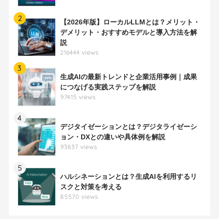
2
【2026年版】ローカルLLMとは？メリット・
デメリット・おすすめモデルと導入方法を解
説
216444 views
3
生成AIの最新トレンドと企業活用事例｜成果
につなげる実践ステップを解説
97415 views
4
デジタイゼーションとは？デジタライゼーシ
ョン・DXとの違いや具体例を解説
93837 views
5
ハルシネーションとは？生成AIを利用するリ
スクと対策を考える
85570 views