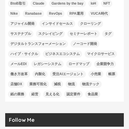
BtoB取引
Claude
Gardens by the bay
IoH
NFT
Nike
Ranabase
RevOps
RPA運用
VUCA時代
アジャイル開発
インサイドセールス
クローリング
サステナブル
スクレイピング
セミナーレポート
タグ
デジタルトランスフォーメーション
ノーコード開発
ハイプ・サイクル
ビジネスエコシステム
マイクロサービス
メールEDI
レガシーシステム
ロードマップ
企業競争力
働き方改革
内製化
受注AIエージェント
小売業
帳票
店舗DX
業務可視化
減税
物流
物流テック
紙の業務
経営
見える化
認定要件
食品業
Follow Me