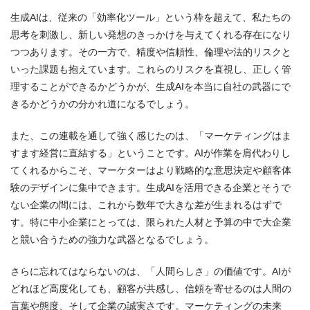
生成AIは、従来の「効率化ツール」という枠を超えて、私たちの
思考を刺激し、新しい発想のきっかけを与えてくれる存在になり
つつあります。その一方で、精度や信頼性、倫理や法的リスクと
いった課題も抱えています。これらのリスクを直視し、正しく管
理することができるかどうかが、生成AIを本当に自社の武器にで
きるかどうかの分かれ道になるでしょう。
また、この連載を通して強く感じたのは、「マーケティングはま
すます経営に直結する」ということです。AIが作業を肩代わりし
てくれるからこそ、マーケターはより戦略的な意思決定や顧客体
験のデザインに集中できます。生成AIを活用できる企業とそうで
ない企業の間には、これから数年で大きな差が生まれるはずで
す。特に中小企業にとっては、限られた人材と予算の中で大企業
と競い合うための強力な武器となるでしょう。
さらに忘れてはならないのは、「人間らしさ」の価値です。AIが
どれほど高度化しても、顧客が共感し、信頼を寄せるのは人間の
言葉や態度、そして企業の誠実さです。マーケティングの未来