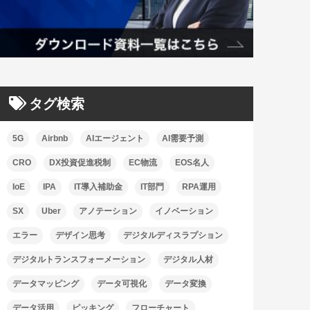
タグ検索
5G
Airbnb
AIエージェント
AI需要予測
CRO
DX投資促進税制
EC物流
EOS名人
IoE
IPA
IT導入補助金
IT部門
RPA運用
SX
Uber
アノテーション
イノベーション
エラー
デザイン思考
デジタルディスラプション
デジタルトランスフォーメーション
デジタル人材
データマッピング
データ可視化
データ変換
データ活用
ピッキング
フローチャート