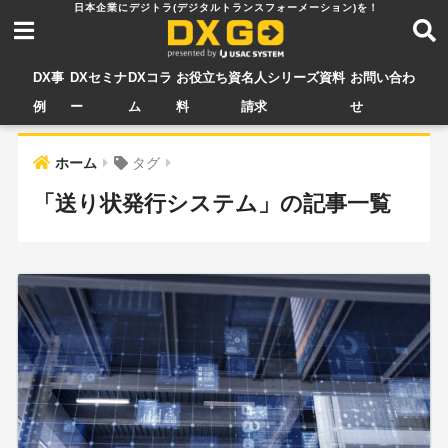
DX事
DXセミナ
DXコラ
お役立ち資
名人シリーズ資料
お問い合わ
例
ー
ム
料
請求
せ
ホーム
タグ
「送り状発行システム」の記事一覧