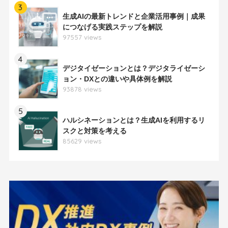
3
生成AIの最新トレンドと企業活用事例｜成果
につなげる実践ステップを解説
97557 views
4
デジタイゼーションとは？デジタライゼーシ
ョン・DXとの違いや具体例を解説
93878 views
5
ハルシネーションとは？生成AIを利用するリ
スクと対策を考える
85629 views