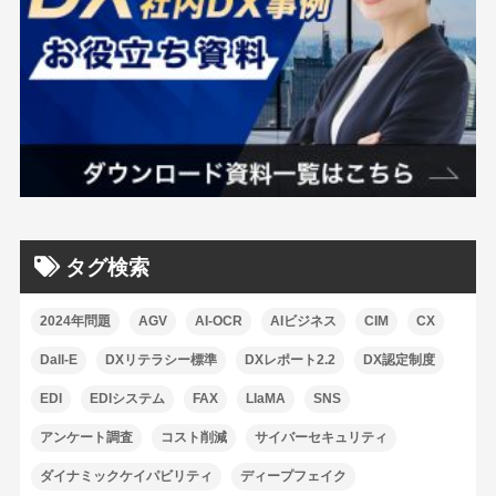
タグ検索
2024年問題
AGV
AI-OCR
AIビジネス
CIM
CX
Dall-E
DXリテラシー標準
DXレポート2.2
DX認定制度
EDI
EDIシステム
FAX
LlaMA
SNS
アンケート調査
コスト削減
サイバーセキュリティ
ダイナミックケイパビリティ
ディープフェイク