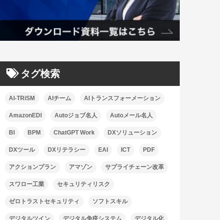
タグ検索
AI-TRiSM
AIチーム
AIトランスフォーメーション
AmazonEDI
Autoジョブ名人
Autoメール名人
BI
BPM
ChatGPT Work
DXソリューション
DXツール
DXリテラシー
EAI
ICT
PDF
アクションプラン
アマゾン
サプライチェーン改革
スワロー工業
セキュリティリスク
ゼロトラストセキュリティ
ソフトスキル
デジタルツイン
デジタル免疫システム
デジタル化