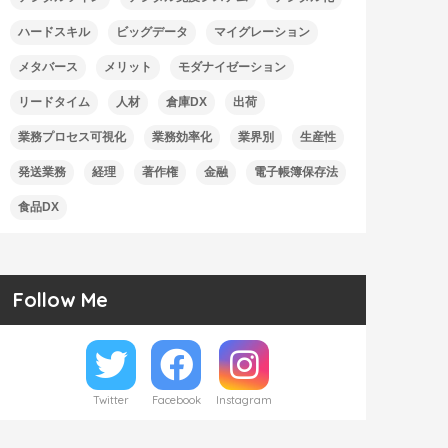
ハードスキル
ビッグデータ
マイグレーション
メタバース
メリット
モダナイゼーション
リードタイム
人材
倉庫DX
出荷
業務プロセス可視化
業務効率化
業界別
生産性
発送業務
経理
著作権
金融
電子帳簿保存法
食品DX
Follow Me
Twitter
Facebook
Instagram