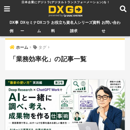
DX事
DXセミナ
DXコラ
お役立ち資
名人シリーズ資料
お問い合わ
例
ー
ム
料
請求
せ
ホーム
タグ
「業務効率化」の記事一覧