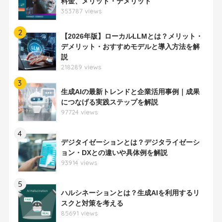
料金、メリット・デメリット
353787 views
2
【2026年版】ローカルLLMとは？メリット・
デメリット・おすすめモデルと導入方法を解
説
218289 views
3
生成AIの最新トレンドと企業活用事例｜成果
につなげる実践ステップを解説
97724 views
4
デジタイゼーションとは？デジタライゼーシ
ョン・DXとの違いや具体例を解説
93914 views
5
ハルシネーションとは？生成AIを利用するリ
スクと対策を考える
85691 views