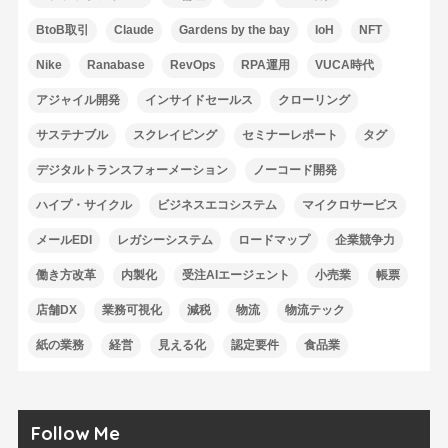
BtoB取引
Claude
Gardens by the bay
IoH
NFT
Nike
Ranabase
RevOps
RPA運用
VUCA時代
アジャイル開発
インサイドセールス
クローリング
サステナブル
スクレイピング
セミナーレポート
タグ
デジタルトランスフォーメーション
ノーコード開発
ハイプ・サイクル
ビジネスエコシステム
マイクロサービス
メールEDI
レガシーシステム
ロードマップ
企業競争力
働き方改革
内製化
受注AIエージェント
小売業
帳票
店舗DX
業務可視化
減税
物流
物流テック
紙の業務
経営
見える化
認定要件
食品業
Follow Me