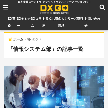
DX事
DXセミナ
DXコラ
お役立ち資
名人シリーズ資料
お問い合わ
例
ー
ム
料
請求
せ
ホーム
タグ
「情報システム部」の記事一覧