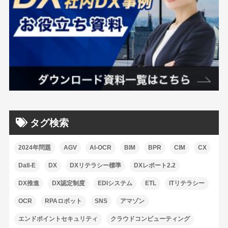
タグ検索
2024年問題
AGV
AI-OCR
BIM
BPR
CIM
CX
Dall-E
DX
DXリテラシー標準
DXレポート2.2
DX推進
DX認定制度
EDIシステム
ETL
ITリテラシー
OCR
RPAロボット
SNS
アマゾン
エンドポイントセキュリティ
クラウドコンピューティング