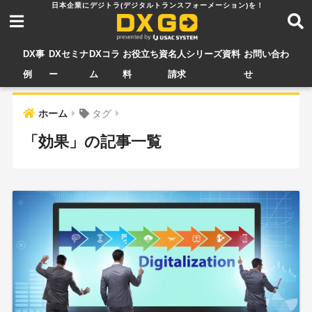
DX事
DXセミナ
DXコラ
お役立ち資
名人シリーズ資料
お問い合わ
例
ー
ム
料
請求
せ
ホーム
タグ
「効果」の記事一覧