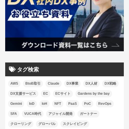
タグ検索
AWS
BtoB取引
Claude
DX事業
DX人材
DX戦略
DX支援サービス
EC
ECサイト
Gardens by the bay
Gemini
IoD
IoH
NFT
PaaS
PoC
RevOps
SFA
VUCA時代
アジャイル開発
ガートナー
クローリング
グローバル
スクレイピング