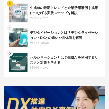
3
生成AIの最新トレンドと企業活用事例｜成果
につなげる実践ステップを解説
97604 views
4
デジタイゼーションとは？デジタライゼーシ
ョン・DXとの違いや具体例を解説
93888 views
5
ハルシネーションとは？生成AIを利用するリ
スクと対策を考える
85646 views