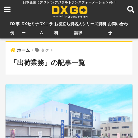
DX事
DXセミナ
DXコラ
お役立ち資
名人シリーズ資料
お問い合わ
例
ー
ム
料
請求
せ
ホーム
タグ
「出荷業務」の記事一覧