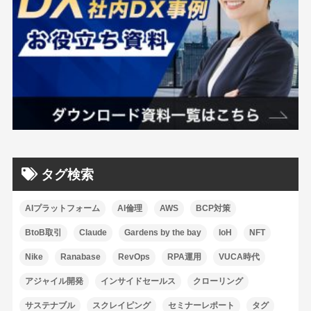
タグ検索
AIプラットフォーム
AI倫理
AWS
BCP対策
BtoB取引
Claude
Gardens by the bay
IoH
NFT
Nike
Ranabase
RevOps
RPA運用
VUCA時代
アジャイル開発
インサイドセールス
クローリング
サステナブル
スクレイピング
セミナーレポート
タグ