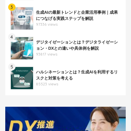
3
生成AIの最新トレンドと企業活用事例｜成果
につなげる実践ステップを解説
97336 views
4
デジタイゼーションとは？デジタライゼーシ
ョン・DXとの違いや具体例を解説
93817 views
5
ハルシネーションとは？生成AIを利用するリ
スクと対策を考える
85523 views