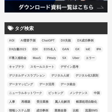
タグ検索
AGI
AI需要予測
ChatGPT
DX失敗
DX成功事例
DX白書2023
EDI
EOS名人
GAN
GX
IoE
IPA
IT導入補助金
MaaS
Pittaly
SX
Uber
エラー
キャプテラ
スモールスタート
デザイン思考
デジタルディスラプション
デジタル人材
デジタル化3原則
データマッピング
データ活用
データ統合
ニューラルネットワーク
ピッキング
メンテナンス
中国
人事
再構築
受注業務
属人化解消
帳票処理自動化
情報システム部
成功事例
業務改善
比較
流通BMS