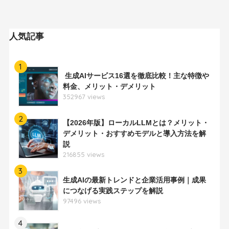
人気記事
1
生成AIサービス16選を徹底比較！主な特徴や
料金、メリット・デメリット
352967 views
2
【2026年版】ローカルLLMとは？メリット・
デメリット・おすすめモデルと導入方法を解
説
216855 views
3
生成AIの最新トレンドと企業活用事例｜成果
につなげる実践ステップを解説
97496 views
4