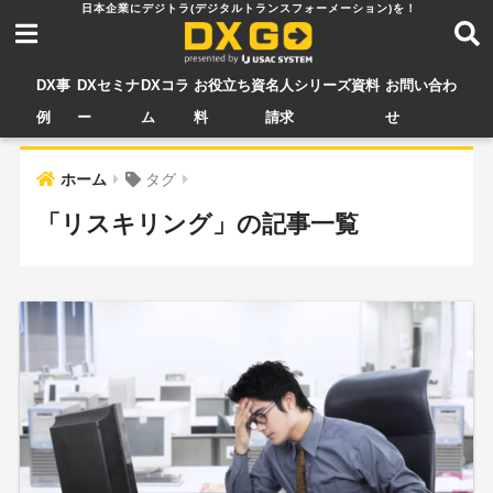
DX事
DXセミナ
DXコラ
お役立ち資
名人シリーズ資料
お問い合わ
例
ー
ム
料
請求
せ
ホーム
タグ
「リスキリング」の記事一覧