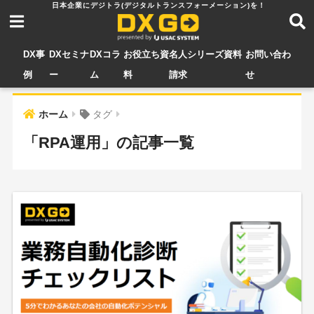
DX事
DXセミナ
DXコラ
お役立ち資
名人シリーズ資料
お問い合わ
例
ー
ム
料
請求
せ
ホーム
タグ
「RPA運用」の記事一覧