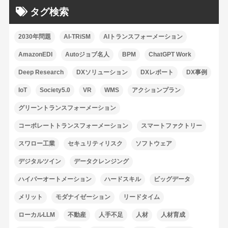
タグ検索
2030年問題
AI-TRiSM
AIトランスフォーメーション
AmazonEDI
Autoジョブ名人
BPM
ChatGPT Work
Deep Research
DXソリューション
DXレポート
DX事例
IoT
Society5.0
VR
WMS
アクションプラン
グリーントランスフォーメーション
コーポレートトランスフォーメーション
スマートファクトリー
スワロー工業
セキュリティリスク
ソフトウェア
デジタルツイン
データクレンジング
ハイパーオートメーション
ハードスキル
ビッグデータ
メリット
モダナイゼーション
リードタイム
ローカルLLM
不動産
人手不足
人材
人材育成