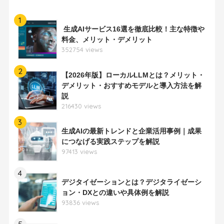
1
生成AIサービス16選を徹底比較！主な特徴や
料金、メリット・デメリット
352754 views
2
【2026年版】ローカルLLMとは？メリット・
デメリット・おすすめモデルと導入方法を解
説
216430 views
3
生成AIの最新トレンドと企業活用事例｜成果
につなげる実践ステップを解説
97413 views
4
デジタイゼーションとは？デジタライゼーシ
ョン・DXとの違いや具体例を解説
93836 views
5