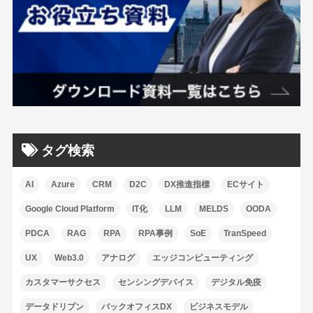
タグ検索
AI
Azure
CRM
D2C
DX推進指標
ECサイト
Google Cloud Platform
IT化
LLM
MELDS
OODA
PDCA
RAG
RPA
RPA事例
SoE
TranSpeed
UX
Web3.0
アナログ
エッジコンピューティング
カスタマーサクセス
センシングデバイス
デジタル免疫
データドリブン
バックオフィスDX
ビジネスモデル