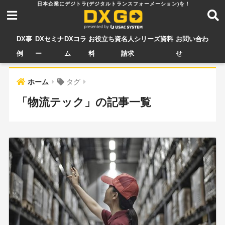
DX事
DXセミナ
DXコラ
お役立ち資
名人シリーズ資料
お問い合わ
例
ー
ム
料
請求
せ
ホーム
タグ
「物流テック」の記事一覧