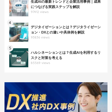
生成AIの最新トレンドと企業活用事例｜成果
につなげる実践ステップを解説
97412 views
4
デジタイゼーションとは？デジタライゼーシ
ョン・DXとの違いや具体例を解説
93836 views
5
ハルシネーションとは？生成AIを利用するリ
スクと対策を考える
85569 views