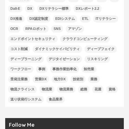
Dall-E
DX
DXリテラシー標準
DXレポート2.2
DX推進
DX認定制度
EDIシステム
ETL
ITリテラシー
OCR
RPAロボット
SNS
アマゾン
エンドポイントセキュリティ
クラウドコンピューティング
コスト削減
ダイナミックケイパビリティ
ディープフェイク
ディープラーニング
デジタイゼーション
リスキリング
ワークフロー
事例
事務作業効率化
卸売業
受発注業務
営業DX
地方DX
技術別
業務
物流クライシス
物流業
物流業務
総務
花屋
資格
送り状発行システム
食品業界
Follow Me