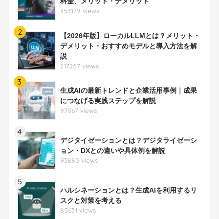
料金、メリット・デメリット
353179 views
2
【2026年版】ローカルLLMとは？メリット・
デメリット・おすすめモデルと導入方法を解
説
217257 views
3
生成AIの最新トレンドと企業活用事例｜成果
につなげる実践ステップを解説
97567 views
4
デジタイゼーションとは？デジタライゼーシ
ョン・DXとの違いや具体例を解説
93880 views
5
ハルシネーションとは？生成AIを利用するリ
スクと対策を考える
85631 views