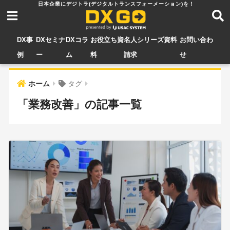
DX事
DXセミナ
DXコラ
お役立ち資
名人シリーズ資料
お問い合わ
例
ー
ム
料
請求
せ
ホーム
タグ
「業務改善」の記事一覧