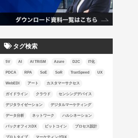
タグ検索
5V
AI
AI TRiSM
Azure
D2C
IT化
PDCA
RPA
SoE
SoR
TranSpeed
UX
WebEDI
アート
カスタマーサクセス
ガイドライン
クラウド
センシングデバイス
デジタライゼーション
デジタルマーケティング
データ分析
ネットワーク
ハルシネーション
バックオフィスDX
ビットコイン
プロセス設計
プロトタイプ
マーケティングDX