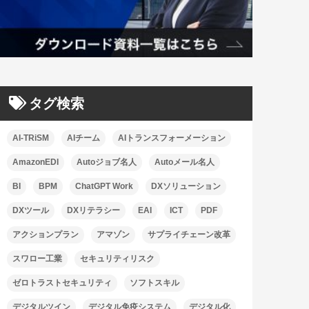
タグ検索
AI-TRiSM
AIチーム
AIトランスフォーメーション
AmazonEDI
Autoジョブ名人
Autoメール名人
BI
BPM
ChatGPT Work
DXソリューション
DXツール
DXリテラシー
EAI
ICT
PDF
アクションプラン
アマゾン
サプライチェーン改革
スワロー工業
セキュリティリスク
ゼロトラストセキュリティ
ソフトスキル
デジタルツイン
デジタル免疫システム
デジタル化