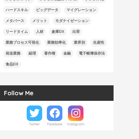
ハードスキル
ビッグデータ
マイグレーション
メタバース
メリット
モダナイゼーション
リードタイム
人材
倉庫DX
出荷
業務プロセス可視化
業務効率化
業界別
生産性
発送業務
経理
著作権
金融
電子帳簿保存法
食品DX
Follow Me
Twitter
Facebook
Instagram