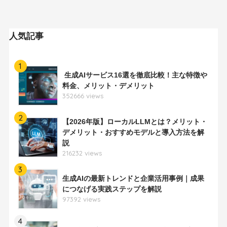
人気記事
1
生成AIサービス16選を徹底比較！主な特徴や
料金、メリット・デメリット
352666 views
2
【2026年版】ローカルLLMとは？メリット・
デメリット・おすすめモデルと導入方法を解
説
216232 views
3
生成AIの最新トレンドと企業活用事例｜成果
につなげる実践ステップを解説
97392 views
4