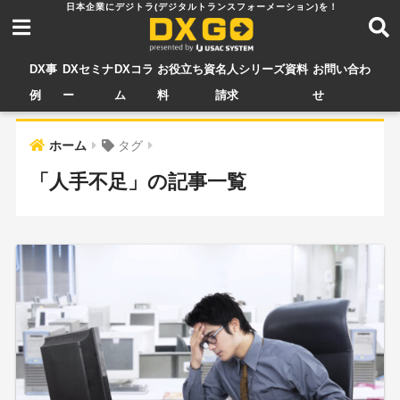
DX事
DXセミナ
DXコラ
お役立ち資
名人シリーズ資料
お問い合わ
例
ー
ム
料
請求
せ
ホーム
タグ
「人手不足」の記事一覧