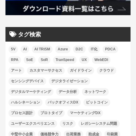
タグ検索
5V
AI
AI TRiSM
Azure
D2C
IT化
PDCA
RPA
SoE
SoR
TranSpeed
UX
WebEDI
アート
カスタマーサクセス
ガイドライン
クラウド
センシングデバイス
デジタライゼーション
デジタルマーケティング
データ分析
ネットワーク
ハルシネーション
バックオフィスDX
ビットコイン
プロセス設計
プロトタイプ
マーケティングDX
ユーザーエクスペリエンス
リスク
レガシーシステム問題
中堅中小企業
価格競争力
出荷業務
助成金
印刷業