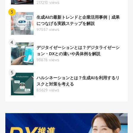
217210 views
3
生成AIの最新トレンドと企業活用事例｜成果
につなげる実践ステップを解説
97557 views
4
デジタイゼーションとは？デジタライゼーシ
ョン・DXとの違いや具体例を解説
93878 views
5
ハルシネーションとは？生成AIを利用するリ
スクと対策を考える
85629 views