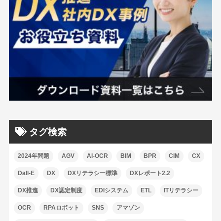
タグ検索
2024年問題
AGV
AI-OCR
BIM
BPR
CIM
CX
Dall-E
DX
DXリテラシー標準
DXレポート2.2
DX推進
DX認定制度
EDIシステム
ETL
ITリテラシー
OCR
RPAロボット
SNS
アマゾン