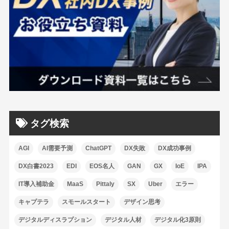
タグ検索
AGI
AI需要予測
ChatGPT
DX失敗
DX成功事例
DX白書2023
EDI
EOS名人
GAN
GX
IoE
IPA
IT導入補助金
MaaS
Pittaly
SX
Uber
エラー
キャプテラ
スモールスタート
デザイン思考
デジタルディスラプション
デジタル人材
デジタル化3原則