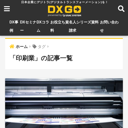
DX事
DXセミナ
DXコラ
お役立ち資
名人シリーズ資料
お問い合わ
例
ー
ム
料
請求
せ
ホーム
タグ
「印刷業」の記事一覧