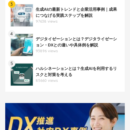
3
生成AIの最新トレンドと企業活用事例｜成果
につなげる実践ステップを解説
97638 views
4
デジタイゼーションとは？デジタライゼーシ
ョン・DXとの違いや具体例を解説
93896 views
5
ハルシネーションとは？生成AIを利用するリ
スクと対策を考える
85660 views