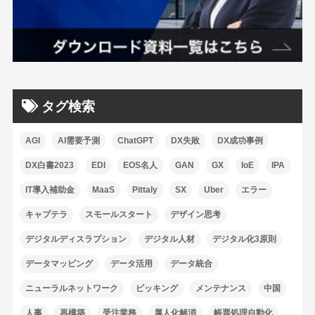
タグ検索
AGI
AI需要予測
ChatGPT
DX失敗
DX成功事例
DX白書2023
EDI
EOS名人
GAN
GX
IoE
IPA
IT導入補助金
MaaS
Pittaly
SX
Uber
エラー
キャプテラ
スモールスタート
デザイン思考
デジタルディスラプション
デジタル人材
デジタル化3原則
データマッピング
データ活用
データ統合
ニューラルネットワーク
ピッキング
メンテナンス
中国
人事
再構築
受注業務
属人化解消
帳票処理自動化