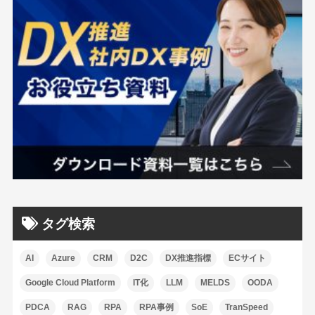
タグ検索
AI
Azure
CRM
D2C
DX推進指標
ECサイト
Google Cloud Platform
IT化
LLM
MELDS
OODA
PDCA
RAG
RPA
RPA事例
SoE
TranSpeed