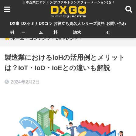
DX事
DXセミナ
DXコラ
お役立ち資
名人シリーズ資料
お問い合わ
例
ー
ム
料
請求
せ
ホーム
コンテンツ
DXトレンド
製造業におけるIoHの活用例とメリット
は？IoT・IoD・IoEとの違いも解説
2024年2月2日