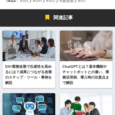
TAGS :
IoE
IoH
IoD
製造業
IoT
関連記事
DX×業務改善で生産性を高め
ChatGPTとは？基本機能や
るには？成果につながる改善
チャットボットとの違い、業
のステップ・ツール・事例を
務活用例、導入時の注意点ま
解説
で解説