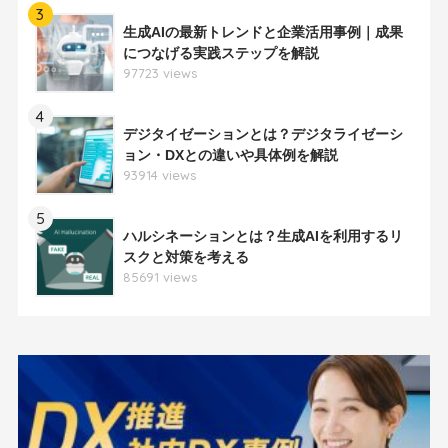
3
生成AIの最新トレンドと企業活用事例｜成果
につなげる実践ステップを解説
97723 views
4
デジタイゼーションとは？デジタライゼーシ
ョン・DXとの違いや具体例を解説
93914 views
5
ハルシネーションとは？生成AIを利用するリ
スクと対策を考える
85691 views