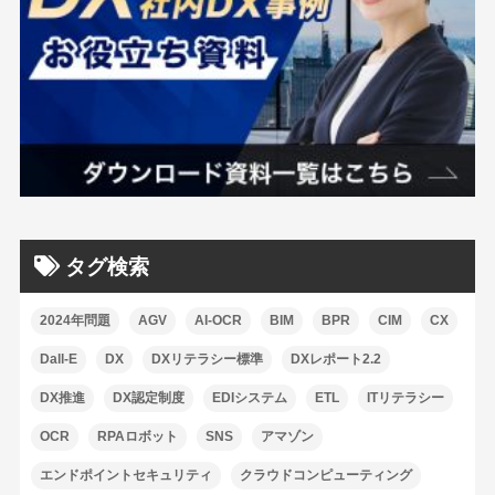
タグ検索
2024年問題
AGV
AI-OCR
BIM
BPR
CIM
CX
Dall-E
DX
DXリテラシー標準
DXレポート2.2
DX推進
DX認定制度
EDIシステム
ETL
ITリテラシー
OCR
RPAロボット
SNS
アマゾン
エンドポイントセキュリティ
クラウドコンピューティング