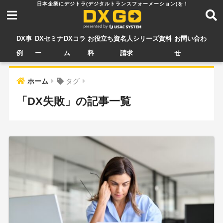
DX事
DXセミナ
DXコラ
お役立ち資
名人シリーズ資料
お問い合わ
例
ー
ム
料
請求
せ
ホーム
タグ
「DX失敗」の記事一覧