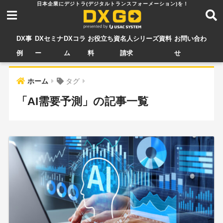
DX事
DXセミナ
DXコラ
お役立ち資
名人シリーズ資料
お問い合わ
例
ー
ム
料
請求
せ
ホーム
タグ
「AI需要予測」の記事一覧