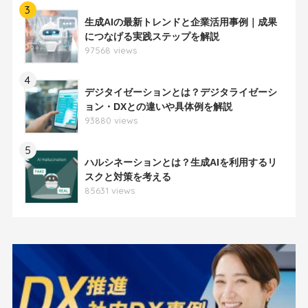
3
生成AIの最新トレンドと企業活用事例｜成果
につなげる実践ステップを解説
97568 views
4
デジタイゼーションとは？デジタライゼーシ
ョン・DXとの違いや具体例を解説
93880 views
5
ハルシネーションとは？生成AIを利用するリ
スクと対策を考える
85631 views