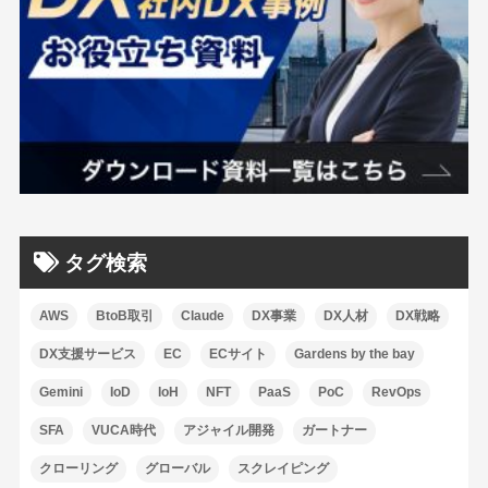
タグ検索
AWS
BtoB取引
Claude
DX事業
DX人材
DX戦略
DX支援サービス
EC
ECサイト
Gardens by the bay
Gemini
IoD
IoH
NFT
PaaS
PoC
RevOps
SFA
VUCA時代
アジャイル開発
ガートナー
クローリング
グローバル
スクレイピング