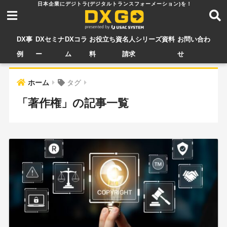
DX事
DXセミナ
DXコラ
お役立ち資
名人シリーズ資料
お問い合わ
例
ー
ム
料
請求
せ
ホーム
タグ
「著作権」の記事一覧