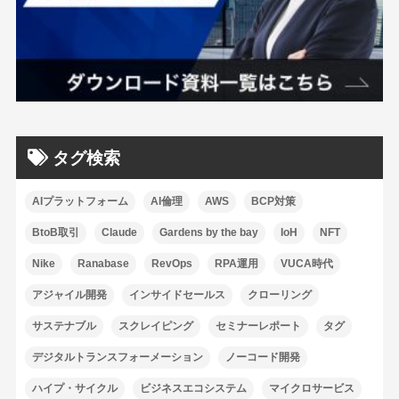
タグ検索
AIプラットフォーム
AI倫理
AWS
BCP対策
BtoB取引
Claude
Gardens by the bay
IoH
NFT
Nike
Ranabase
RevOps
RPA運用
VUCA時代
アジャイル開発
インサイドセールス
クローリング
サステナブル
スクレイピング
セミナーレポート
タグ
デジタルトランスフォーメーション
ノーコード開発
ハイプ・サイクル
ビジネスエコシステム
マイクロサービス