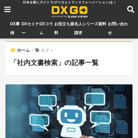
DX事
DXセミナ
DXコラ
お役立ち資
名人シリーズ資料
お問い合わ
例
ー
ム
料
請求
せ
ホーム
タグ
「社内文書検索」の記事一覧