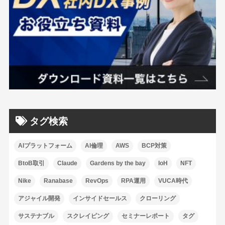
タグ検索
AIプラットフォーム
AI倫理
AWS
BCP対策
BtoB取引
Claude
Gardens by the bay
IoH
NFT
Nike
Ranabase
RevOps
RPA運用
VUCA時代
アジャイル開発
インサイドセールス
クローリング
サステナブル
スクレイピング
セミナーレポート
タグ