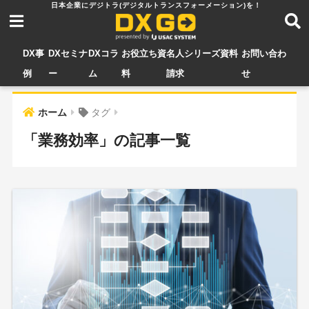
DX事
DXセミナ
DXコラ
お役立ち資
名人シリーズ資料
お問い合わ
例
ー
ム
料
請求
せ
ホーム
タグ
「業務効率」の記事一覧