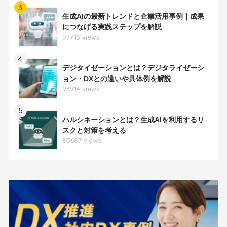
3
生成AIの最新トレンドと企業活用事例｜成果
につなげる実践ステップを解説
97713 views
4
デジタイゼーションとは？デジタライゼーシ
ョン・DXとの違いや具体例を解説
93914 views
5
ハルシネーションとは？生成AIを利用するリ
スクと対策を考える
85687 views