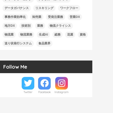
データガバナンス
リスキリング
ワークフロー
事務作業効率化
卸売業
受発注業務
営業DX
地方DX
技術別
業務
物流クライシス
物流業
物流業務
生成AI
総務
花屋
資格
送り状発行システム
食品業界
Follow Me
Twitter
Facebook
Instagram