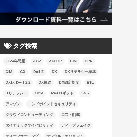
タグ検索
2024年問題
AGV
AI-OCR
BIM
BPR
CIM
CX
Dall-E
DX
DXリテラシー標準
DXレポート2.2
DX推進
DX認定制度
ETL
ITリテラシー
OCR
RPAロボット
SNS
アマゾン
エンドポイントセキュリティ
クラウドコンピューティング
コスト削減
ダイナミックケイパビリティ
ディープフェイク
ディープラーニング
デジタル・ガバメント