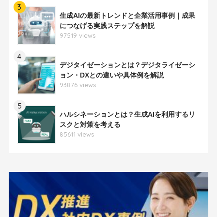
3
生成AIの最新トレンドと企業活用事例｜成果
につなげる実践ステップを解説
97519 views
4
デジタイゼーションとは？デジタライゼーシ
ョン・DXとの違いや具体例を解説
93876 views
5
ハルシネーションとは？生成AIを利用するリ
スクと対策を考える
85611 views