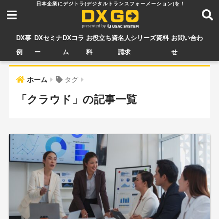
DX事
DXセミナ
DXコラ
お役立ち資
名人シリーズ資料
お問い合わ
例
ー
ム
料
請求
せ
ホーム
タグ
「クラウド」の記事一覧