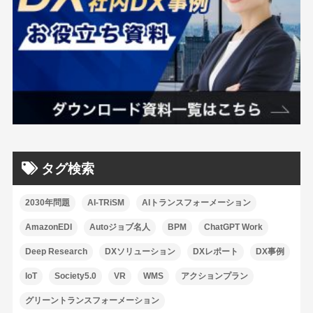
タグ検索
2030年問題
AI-TRiSM
AIトランスフォーメーション
AmazonEDI
Autoジョブ名人
BPM
ChatGPT Work
Deep Research
DXソリューション
DXレポート
DX事例
IoT
Society5.0
VR
WMS
アクションプラン
グリーントランスフォーメーション