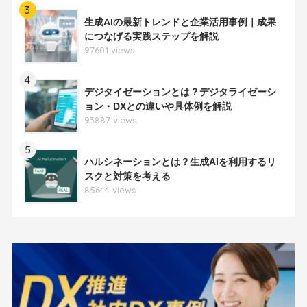
3
生成AIの最新トレンドと企業活用事例｜成果
につなげる実践ステップを解説
97601 views
4
デジタイゼーションとは？デジタライゼーシ
ョン・DXとの違いや具体例を解説
93887 views
5
ハルシネーションとは？生成AIを利用するリ
スクと対策を考える
85644 views