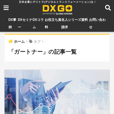
DX事
DXセミナ
DXコラ
お役立ち資
名人シリーズ資料
お問い合わ
例
ー
ム
料
請求
せ
ホーム
タグ
「ガートナー」の記事一覧