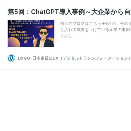
第5回：ChatGPT導入事例～大企業から
前回のブログはこちら→第4回：その仕
り入れて成果を上げている企業の事例を
第
を読む
5
回：
ChatGPT
DXGO-日本企業にDX（デジタルトランスフォーメーション
導
入
事
例
～
大
企
業
か
ら
自
治